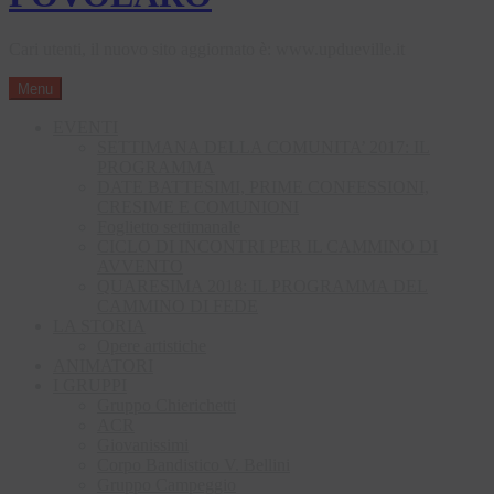
Cari utenti, il nuovo sito aggiornato è: www.updueville.it
Menu
EVENTI
SETTIMANA DELLA COMUNITA’ 2017: IL
PROGRAMMA
DATE BATTESIMI, PRIME CONFESSIONI,
CRESIME E COMUNIONI
Foglietto settimanale
CICLO DI INCONTRI PER IL CAMMINO DI
AVVENTO
QUARESIMA 2018: IL PROGRAMMA DEL
CAMMINO DI FEDE
LA STORIA
Opere artistiche
ANIMATORI
I GRUPPI
Gruppo Chierichetti
ACR
Giovanissimi
Corpo Bandistico V. Bellini
Gruppo Campeggio