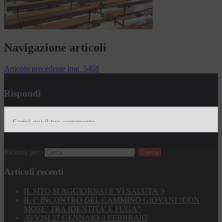
Navigazione articoli
Articolo precedente
img_5468
Rispondi
Ricerca per:
Articoli recenti
IL SITO SI AGGIORNA! E VI SALUTA ;)
IL I° INCONTRO DEL CAMMINO GIOVANI “CON
MOSE’ TRA IDENTITA’ E FUGA”
AVVISI 27 GENNAIO-3 FEBBRAIO