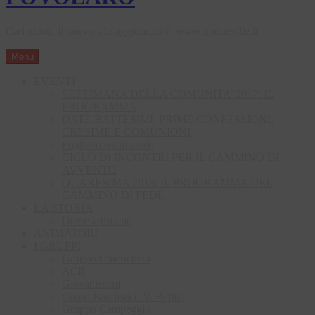
Cari utenti, il nuovo sito aggiornato è: www.updueville.it
Menu
EVENTI
SETTIMANA DELLA COMUNITA’ 2017: IL
PROGRAMMA
DATE BATTESIMI, PRIME CONFESSIONI,
CRESIME E COMUNIONI
Foglietto settimanale
CICLO DI INCONTRI PER IL CAMMINO DI
AVVENTO
QUARESIMA 2018: IL PROGRAMMA DEL
CAMMINO DI FEDE
LA STORIA
Opere artistiche
ANIMATORI
I GRUPPI
Gruppo Chierichetti
ACR
Giovanissimi
Corpo Bandistico V. Bellini
Gruppo Campeggio