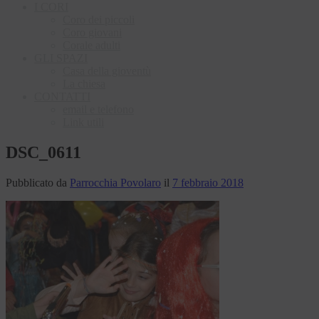
I CORI
Coro dei piccoli
Coro giovani
Corale adulti
GLI SPAZI
Casa della gioventù
La chiesa
CONTATTI
email e telefono
Link utili
DSC_0611
Pubblicato da
Parrocchia Povolaro
il
7 febbraio 2018