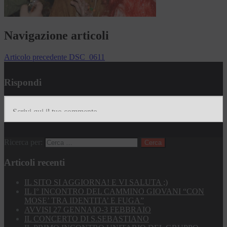
Navigazione articoli
Articolo precedente
DSC_0611
Rispondi
Ricerca per:
Articoli recenti
IL SITO SI AGGIORNA! E VI SALUTA ;)
IL I° INCONTRO DEL CAMMINO GIOVANI “CON
MOSE’ TRA IDENTITA’ E FUGA”
AVVISI 27 GENNAIO-3 FEBBRAIO
IL CONCERTO DI S.SEBASTIANO