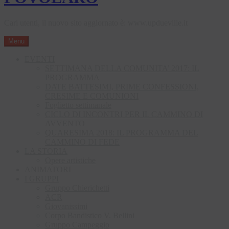
Cari utenti, il nuovo sito aggiornato è: www.updueville.it
Menu
EVENTI
SETTIMANA DELLA COMUNITA’ 2017: IL
PROGRAMMA
DATE BATTESIMI, PRIME CONFESSIONI,
CRESIME E COMUNIONI
Foglietto settimanale
CICLO DI INCONTRI PER IL CAMMINO DI
AVVENTO
QUARESIMA 2018: IL PROGRAMMA DEL
CAMMINO DI FEDE
LA STORIA
Opere artistiche
ANIMATORI
I GRUPPI
Gruppo Chierichetti
ACR
Giovanissimi
Corpo Bandistico V. Bellini
Gruppo Campeggio