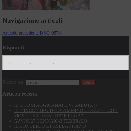
Navigazione articoli
Articolo precedente
DSC_0574
Rispondi
Ricerca per:
Articoli recenti
IL SITO SI AGGIORNA! E VI SALUTA ;)
IL I° INCONTRO DEL CAMMINO GIOVANI “CON
MOSE’ TRA IDENTITA’ E FUGA”
AVVISI 27 GENNAIO-3 FEBBRAIO
IL CONCERTO DI S.SEBASTIANO