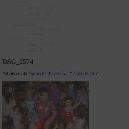
I CORI
Coro dei piccoli
Coro giovani
Corale adulti
GLI SPAZI
Casa della gioventù
La chiesa
CONTATTI
email e telefono
Link utili
DSC_0574
Pubblicato da
Parrocchia Povolaro
il
7 febbraio 2018